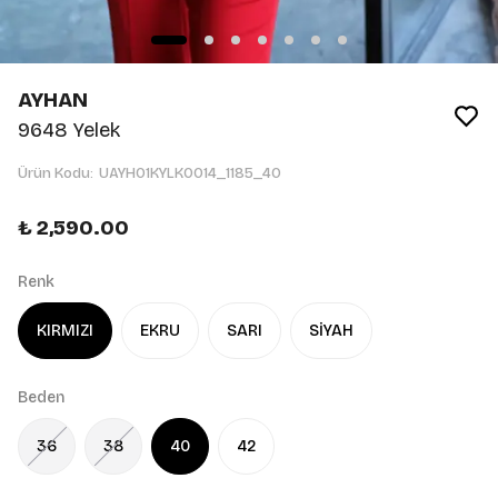
AYHAN
9648 Yelek
Ürün Kodu
:
UAYH01KYLK0014_1185_40
₺ 2,590.00
Renk
KIRMIZI
EKRU
SARI
SİYAH
Beden
36
38
40
42