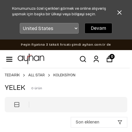
Konumunuza özel içerikleri görmek ve online alışveriş
yapmak için başka bir ülkeyi veya bölgeyi seçin.
Devam
Peşin fiyatına 3 taksit fırsatı şimdi ayhan.com.tr de
0
TEDARİK
ALL STAR
KOLEKSİYON
YELEK
0
ürün
Son eklenen