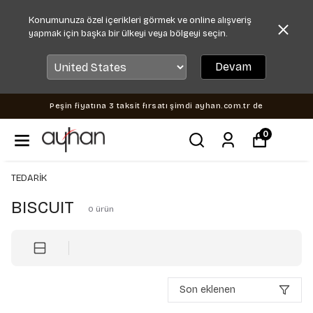
Konumunuza özel içerikleri görmek ve online alışveriş
yapmak için başka bir ülkeyi veya bölgeyi seçin.
Devam
Peşin fiyatına 3 taksit fırsatı şimdi ayhan.com.tr de
0
TEDARİK
BISCUIT
0
ürün
Son eklenen