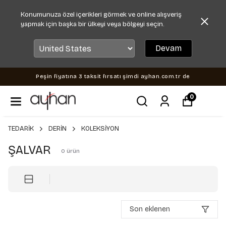
Konumunuza özel içerikleri görmek ve online alışveriş
yapmak için başka bir ülkeyi veya bölgeyi seçin.
Devam
Peşin fiyatına 3 taksit fırsatı şimdi ayhan.com.tr de
0
TEDARİK
DERİN
KOLEKSİYON
ŞALVAR
0
ürün
Son eklenen