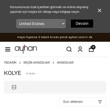
Konumunuza özel içerikleri görmek ve online alışveriş
yapmak için başka bir ülkeyi veya bölgeyi seçin.
Devam
Peşin fiyatına 3 taksit fırsatı şimdi ayhan.com.tr de
0
TEDARİK
ERÇİN AKSESUAR
AKSESUAR
KOLYE
0
ürün
Son eklenen