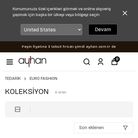
Konumunuza özel içerikleri görmek ve online alışveriş
yapmak için başka bir ülkeyi veya bölgeyi seçin.
Devam
Peşin fiyatına 3 taksit fırsatı şimdi ayhan.com.tr de
0
TEDARİK
EURO FASHION
KOLEKSİYON
0
ürün
Son eklenen