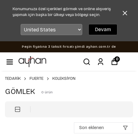
Konumunuza özel içerikleri görmek ve online alışveriş
yapmak için başka bir ülkeyi veya bölgeyi seçin.
Devam
Peşin fiyatına 3 taksit fırsatı şimdi ayhan.com.tr de
0
TEDARİK
FUERTE
KOLEKSİYON
GÖMLEK
0
ürün
Son eklenen