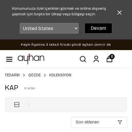
Konumunuza özel içerikleri görmek ve online alışveriş
yapmak için başka bir ülkeyi veya bölgeyi seçin.
Devam
Peşin fiyatına 3 taksit fırsatı şimdi ayhan.com.tr de
0
TEDARİK
GÖZDE
KOLEKSİYON
KAP
0
ürün
Son eklenen