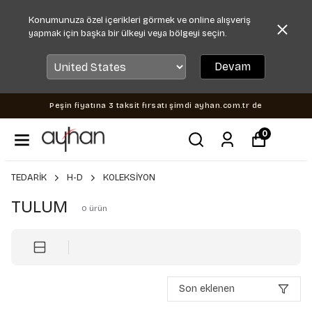
Konumunuza özel içerikleri görmek ve online alışveriş
yapmak için başka bir ülkeyi veya bölgeyi seçin.
Devam
Peşin fiyatına 3 taksit fırsatı şimdi ayhan.com.tr de
0
TEDARİK
H-D
KOLEKSİYON
TULUM
0
ürün
Son eklenen