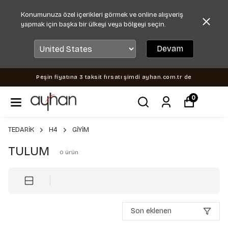
Konumunuza özel içerikleri görmek ve online alışveriş
yapmak için başka bir ülkeyi veya bölgeyi seçin.
Devam
Peşin fiyatına 3 taksit fırsatı şimdi ayhan.com.tr de
0
TEDARİK
H4
GİYİM
TULUM
0
ürün
Son eklenen