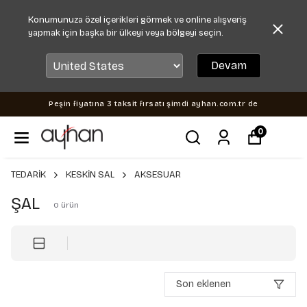
Konumunuza özel içerikleri görmek ve online alışveriş
yapmak için başka bir ülkeyi veya bölgeyi seçin.
Devam
Peşin fiyatına 3 taksit fırsatı şimdi ayhan.com.tr de
0
TEDARİK
KESKİN SAL
AKSESUAR
ŞAL
0
ürün
Son eklenen