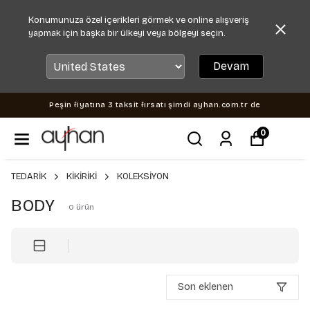
Konumunuza özel içerikleri görmek ve online alışveriş
yapmak için başka bir ülkeyi veya bölgeyi seçin.
Devam
Peşin fiyatına 3 taksit fırsatı şimdi ayhan.com.tr de
0
TEDARİK
KİKİRİKİ
KOLEKSİYON
BODY
0
ürün
Son eklenen