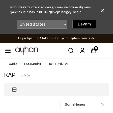
Konumunuza özel içerikleri görmek ve online alışveriş
yapmak için başka bir ülkeyi veya bölgeyi seçin.
Devam
Peşin fiyatına 3 taksit fırsatı şimdi ayhan.com.tr de
0
TEDARİK
LAMARKİNE
KOLEKSİYON
KAP
0
ürün
Son eklenen