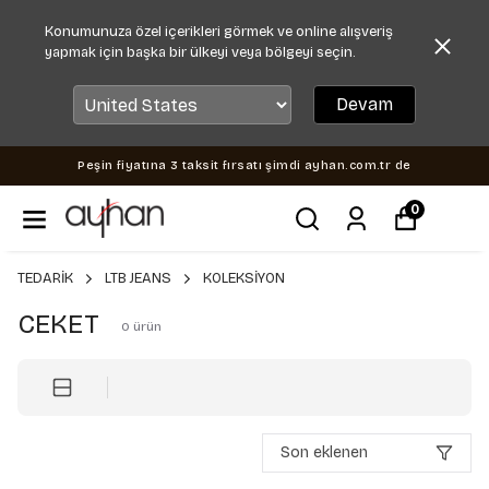
Konumunuza özel içerikleri görmek ve online alışveriş
yapmak için başka bir ülkeyi veya bölgeyi seçin.
Devam
Peşin fiyatına 3 taksit fırsatı şimdi ayhan.com.tr de
0
TEDARİK
LTB JEANS
KOLEKSİYON
CEKET
0
ürün
Son eklenen