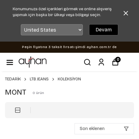
Konumunuza özel içerikleri görmek ve online alışveriş
yapmak için başka bir ülkeyi veya bölgeyi seçin.
Devam
Peşin fiyatına 3 taksit fırsatı şimdi ayhan.com.tr de
0
TEDARİK
LTB JEANS
KOLEKSİYON
MONT
0
ürün
Son eklenen