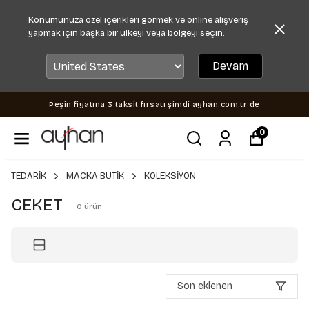
Konumunuza özel içerikleri görmek ve online alışveriş
yapmak için başka bir ülkeyi veya bölgeyi seçin.
Devam
Peşin fiyatına 3 taksit fırsatı şimdi ayhan.com.tr de
0
TEDARİK
MACKA BUTİK
KOLEKSİYON
CEKET
0
ürün
Son eklenen