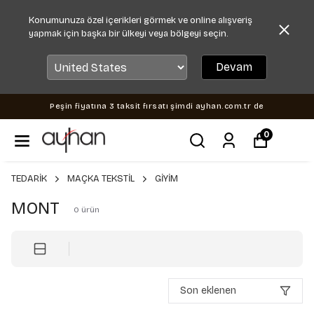
Konumunuza özel içerikleri görmek ve online alışveriş
yapmak için başka bir ülkeyi veya bölgeyi seçin.
Devam
Peşin fiyatına 3 taksit fırsatı şimdi ayhan.com.tr de
0
TEDARİK
MAÇKA TEKSTİL
GİYİM
MONT
0
ürün
Son eklenen