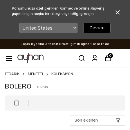
Konumunuza özel içerikleri görmek ve online alışveriş
yapmak için başka bir ülkeyi veya bölgeyi seçin.
Devam
Peşin fiyatına 3 taksit fırsatı şimdi ayhan.com.tr de
0
TEDARİK
MENETTİ
KOLEKSİYON
BOLERO
0
ürün
Son eklenen