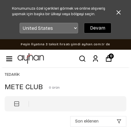
Konumunuza özel içerikleri görmek ve online alışveriş
yapmak için başka bir ülkeyi veya bölgeyi seçin.
Devam
Peşin fiyatına 3 taksit fırsatı şimdi ayhan.com.tr de
0
TEDARİK
METE CLUB
0
ürün
Son eklenen