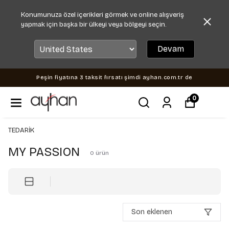
Konumunuza özel içerikleri görmek ve online alışveriş
yapmak için başka bir ülkeyi veya bölgeyi seçin.
Devam
Peşin fiyatına 3 taksit fırsatı şimdi ayhan.com.tr de
0
TEDARİK
MY PASSION
0
ürün
Son eklenen