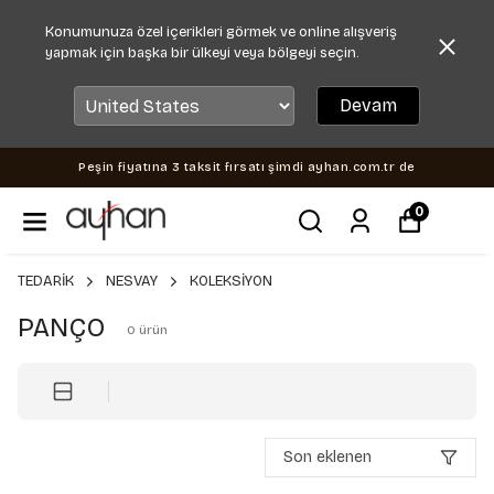
Konumunuza özel içerikleri görmek ve online alışveriş
yapmak için başka bir ülkeyi veya bölgeyi seçin.
Devam
Peşin fiyatına 3 taksit fırsatı şimdi ayhan.com.tr de
0
TEDARİK
NESVAY
KOLEKSİYON
PANÇO
0
ürün
Son eklenen