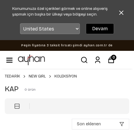
Konumunuza özel içerikleri görmek ve online alışveriş
yapmak için başka bir ülkeyi veya bölgeyi seçin.
Devam
Peşin fiyatına 3 taksit fırsatı şimdi ayhan.com.tr de
0
TEDARİK
NEW GIRL
KOLEKSİYON
KAP
0
ürün
Son eklenen