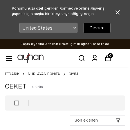
Konumunuza özel içerikleri görmek ve online alışveriş
yapmak için başka bir ülkeyi veya bölgeyi seçin.
Devam
Peşin fiyatına 3 taksit fırsatı şimdi ayhan.com.tr de
0
TEDARİK
NURİ AYAN BONİTA
GİYİM
CEKET
0
ürün
Son eklenen