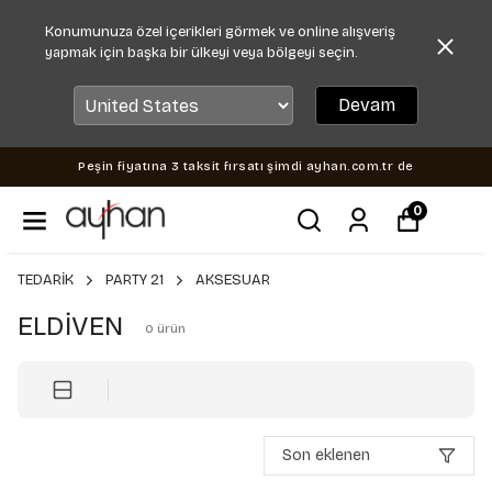
Konumunuza özel içerikleri görmek ve online alışveriş
yapmak için başka bir ülkeyi veya bölgeyi seçin.
Devam
Peşin fiyatına 3 taksit fırsatı şimdi ayhan.com.tr de
0
TEDARİK
PARTY 21
AKSESUAR
ELDİVEN
0
ürün
Son eklenen