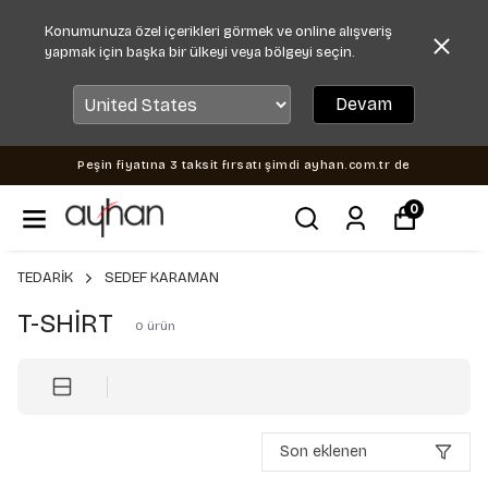
Konumunuza özel içerikleri görmek ve online alışveriş
yapmak için başka bir ülkeyi veya bölgeyi seçin.
Devam
Peşin fiyatına 3 taksit fırsatı şimdi ayhan.com.tr de
0
TEDARİK
SEDEF KARAMAN
T-SHİRT
0
ürün
Son eklenen