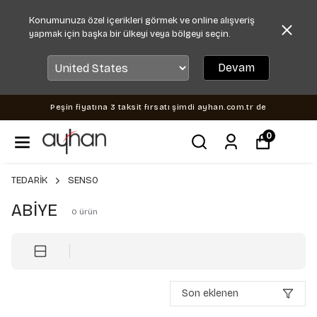
Konumunuza özel içerikleri görmek ve online alışveriş
yapmak için başka bir ülkeyi veya bölgeyi seçin.
Devam
Peşin fiyatına 3 taksit fırsatı şimdi ayhan.com.tr de
0
TEDARİK
SENSO
ABİYE
0
ürün
Son eklenen