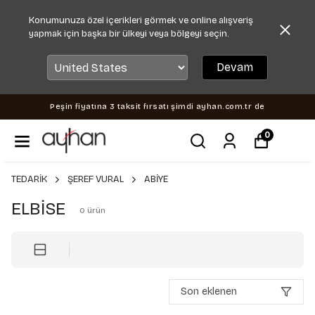
Konumunuza özel içerikleri görmek ve online alışveriş
yapmak için başka bir ülkeyi veya bölgeyi seçin.
Devam
Peşin fiyatına 3 taksit fırsatı şimdi ayhan.com.tr de
0
TEDARİK
ŞEREF VURAL
ABİYE
ELBİSE
0
ürün
Son eklenen