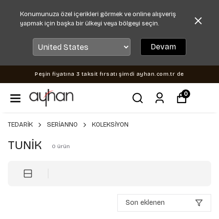
Konumunuza özel içerikleri görmek ve online alışveriş
yapmak için başka bir ülkeyi veya bölgeyi seçin.
Devam
Peşin fiyatına 3 taksit fırsatı şimdi ayhan.com.tr de
0
TEDARİK
SERİANNO
KOLEKSİYON
TUNİK
0
ürün
Son eklenen