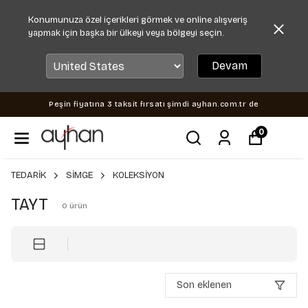
Konumunuza özel içerikleri görmek ve online alışveriş
yapmak için başka bir ülkeyi veya bölgeyi seçin.
Devam
Peşin fiyatına 3 taksit fırsatı şimdi ayhan.com.tr de
0
TEDARİK
SİMGE
KOLEKSİYON
TAYT
0
ürün
Son eklenen