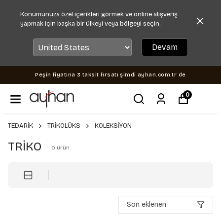
Konumunuza özel içerikleri görmek ve online alışveriş
yapmak için başka bir ülkeyi veya bölgeyi seçin.
Devam
Peşin fiyatına 3 taksit fırsatı şimdi ayhan.com.tr de
0
TEDARİK
TRİKOLÜKS
KOLEKSİYON
TRİKO
0
ürün
Son eklenen