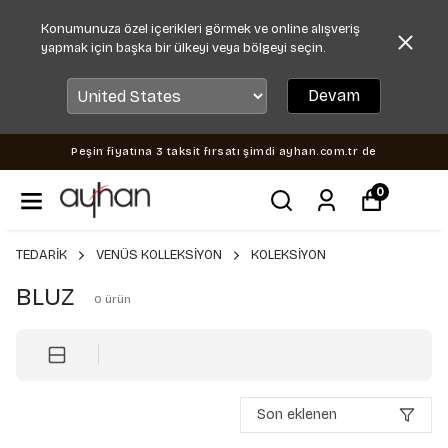
Konumunuza özel içerikleri görmek ve online alışveriş
yapmak için başka bir ülkeyi veya bölgeyi seçin.
Devam
Peşin fiyatına 3 taksit fırsatı şimdi ayhan.com.tr de
0
TEDARİK
VENÜS KOLLEKSİYON
KOLEKSİYON
BLUZ
0
ürün
Son eklenen