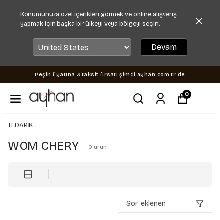
Konumunuza özel içerikleri görmek ve online alışveriş
yapmak için başka bir ülkeyi veya bölgeyi seçin.
Devam
Peşin fiyatına 3 taksit fırsatı şimdi ayhan.com.tr de
0
TEDARİK
WOM CHERY
0
ürün
Son eklenen