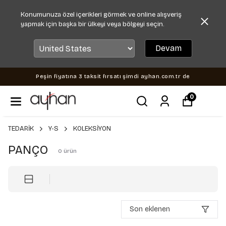
Konumunuza özel içerikleri görmek ve online alışveriş
yapmak için başka bir ülkeyi veya bölgeyi seçin.
Devam
Peşin fiyatına 3 taksit fırsatı şimdi ayhan.com.tr de
0
TEDARİK
Y-S
KOLEKSİYON
PANÇO
0
ürün
Son eklenen