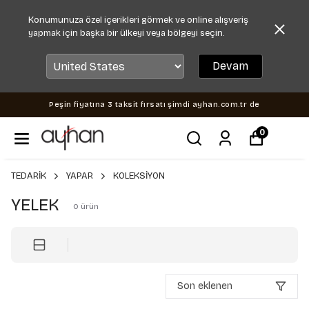
Konumunuza özel içerikleri görmek ve online alışveriş
yapmak için başka bir ülkeyi veya bölgeyi seçin.
Devam
Peşin fiyatına 3 taksit fırsatı şimdi ayhan.com.tr de
0
TEDARİK
YAPAR
KOLEKSİYON
YELEK
0
ürün
Son eklenen