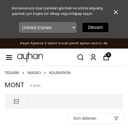
Konumunuza özel içerikleri görmek ve online alışveriş
yapmak için başka bir ülkeyi veya bölgeyi seçin.
Devam
Peşin fiyatına 3 taksit fırsatı şimdi ayhan.com.tr de
0
TEDARİK
YARGICI
KOLEKSİYON
MONT
0
ürün
Son eklenen