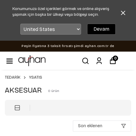
Konumunuza özel içerikleri görmek ve online alışveriş
yapmak için başka bir ülkeyi veya bölgeyi seçin.
Devam
Peşin fiyatına 3 taksit fırsatı şimdi ayhan.com.tr de
0
TEDARİK
YSATIS
AKSESUAR
0
ürün
Son eklenen