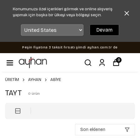
Konumunuza özel içerikleri görmek ve online alışveriş
yapmak için başka bir ülkeyi veya bölgeyi seçin.
Devam
Peşin fiyatına 3 taksit fırsatı şimdi ayhan.com.tr de
0
ÜRETİM
AYHAN
ABİYE
TAYT
0
ürün
Son eklenen