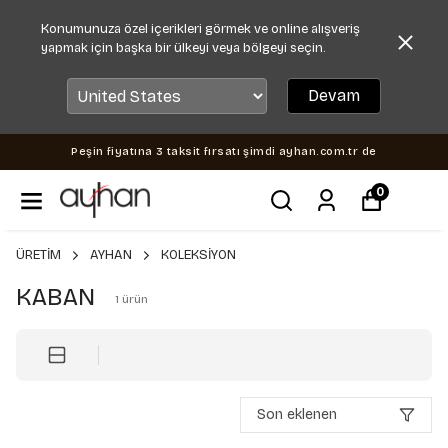
Konumunuza özel içerikleri görmek ve online alışveriş
yapmak için başka bir ülkeyi veya bölgeyi seçin.
Devam
Peşin fiyatına 3 taksit fırsatı şimdi ayhan.com.tr de
0
ÜRETİM
AYHAN
KOLEKSİYON
KABAN
1
ürün
Son eklenen