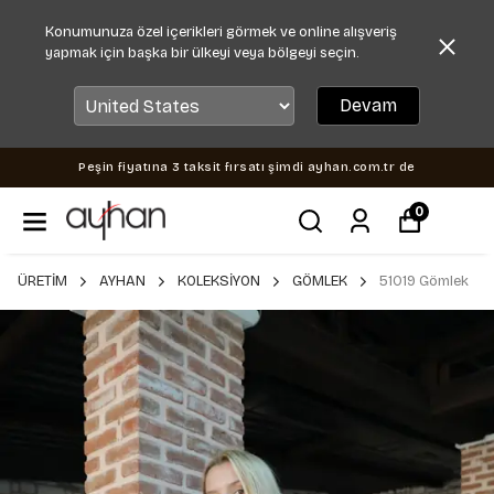
Konumunuza özel içerikleri görmek ve online alışveriş
yapmak için başka bir ülkeyi veya bölgeyi seçin.
Devam
Peşin fiyatına 3 taksit fırsatı şimdi ayhan.com.tr de
0
ÜRETİM
AYHAN
KOLEKSİYON
GÖMLEK
51019 Gömlek