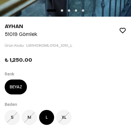
AYHAN
51019 Gömlek
Ürün Kodu
:
UAYH01KGML0104_1051_L
₺ 1,250.00
Renk
BEYAZ
Beden
S
M
L
XL