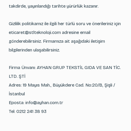
takdirde, yayınlandığı tarihte yürürlük kazanır.
Gizlilik politikamız ile ilgili her türlü soru ve önerileriniz için
eticaret@stlteknoloji.com
adresine email
gönderebilirsiniz. Firmamıza ait aşağıdaki iletişim
bilgilerinden ulaşabilirsiniz.
Firma Ünvanı:
AYHAN GRUP TEKSTİL GIDA VE SAN TİC.
LTD. ŞTİ
Adres: 19 Mayıs Mah., Büyükdere Cad. No:20/B, Şişli /
İstanbul
Eposta:
info@ayhan.com.tr
Tel:
0212 241 38 93