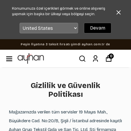
Konumunuza özel içerikleri görmek ve online alışveriş
yapmak için başka bir ülkeyi veya bölgeyi seçin.
Devam
Peşin fiyatına 3 taksit fırsatı şimdi ayhan.com.tr de
0
Gizlilik ve Güvenlik
Politikası
Mağazamızda verilen tüm servisler 19 Mayıs Mah.,
Büyükdere Cad. No:20/B, Şişli / İstanbul adresinde kayıtlı
Ayhan Grup Tekstil Gıda ve San Tic. Ltd. Şti firmamıza