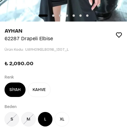
AYHAN
62287 Drapeli Elbise
Ürün Kodu
:
UAYH01KELB0116_1307_L
₺ 2,090.00
Renk
SİYAH
KAHVE
Beden
S
M
L
XL