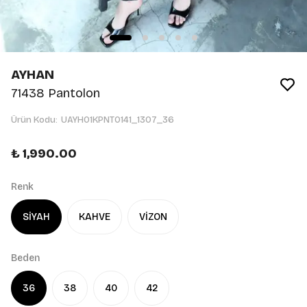
AYHAN
71438 Pantolon
Ürün Kodu
:
UAYH01KPNT0141_1307_36
₺ 1,990.00
Renk
SİYAH
KAHVE
VİZON
Beden
36
38
40
42