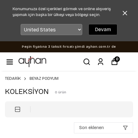
Konumunuza özel içerikleri görmek ve online alışveriş
yapmak için başka bir ülkeyi veya bölgeyi seçin.
Devam
Peşin fiyatına 3 taksit fırsatı şimdi ayhan.com.tr de
0
TEDARİK
BEYAZ PODYUM
KOLEKSİYON
0
ürün
Son eklenen