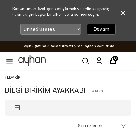
Konumunuza özel içerikleri görmek ve online alışveriş
yapmak için başka bir ülkeyi veya bölgeyi seçin.
Devam
Peşin fiyatına 3 taksit fırsatı şimdi ayhan.com.tr de
0
TEDARİK
BİLGİ BİRİKİM AYAKKABI
0
ürün
Son eklenen