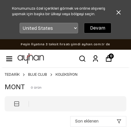
Konumunuza özel içerikleri görmek ve online alışveriş
yapmak için başka bir ülkeyi veya bölgeyi seçin.
Devam
Peşin fiyatına 3 taksit fırsatı şimdi ayhan.com.tr de
0
TEDARİK
BLUE CLUB
KOLEKSİYON
MONT
0
ürün
Son eklenen