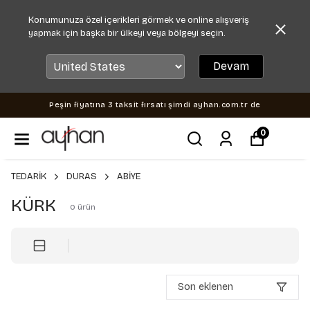
Konumunuza özel içerikleri görmek ve online alışveriş
yapmak için başka bir ülkeyi veya bölgeyi seçin.
Devam
Peşin fiyatına 3 taksit fırsatı şimdi ayhan.com.tr de
0
TEDARİK
DURAS
ABİYE
KÜRK
0
ürün
Son eklenen