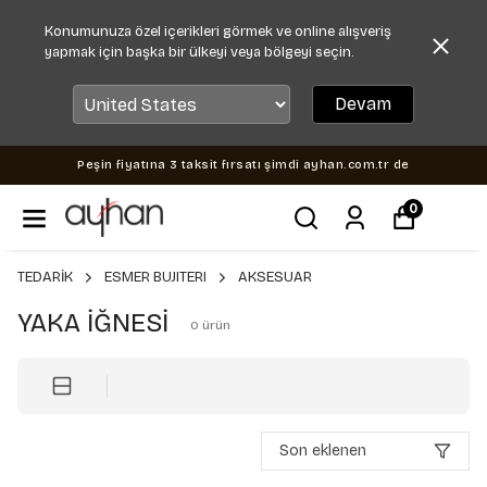
Konumunuza özel içerikleri görmek ve online alışveriş
yapmak için başka bir ülkeyi veya bölgeyi seçin.
Devam
Peşin fiyatına 3 taksit fırsatı şimdi ayhan.com.tr de
0
TEDARİK
ESMER BUJITERI
AKSESUAR
YAKA İĞNESİ
0
ürün
Son eklenen