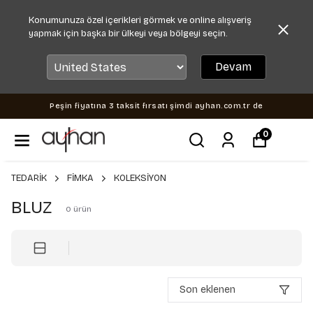
Konumunuza özel içerikleri görmek ve online alışveriş
yapmak için başka bir ülkeyi veya bölgeyi seçin.
Devam
Peşin fiyatına 3 taksit fırsatı şimdi ayhan.com.tr de
0
TEDARİK
FİMKA
KOLEKSİYON
BLUZ
0
ürün
Son eklenen