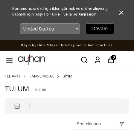
Konumunuza özel içerikleri görmek ve online alışveriş
yapmak için başka bir ülkeyi veya bölgeyi seçin.
Devam
Peşin fiyatına 3 taksit fırsatı şimdi ayhan.com.tr de
0
TEDARİK
HANNE MODA
GİYİM
TULUM
0
ürün
Son eklenen