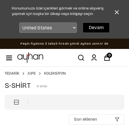
Konumunuza özel içerikleri görmek ve online alışveriş
yapmak için başka bir ülkeyi veya bölgeyi seçin.
Devam
Peşin fiyatına 3 taksit fırsatı şimdi ayhan.com.tr de
0
TEDARİK
JUPE
KOLEKSİYON
S-SHİRT
0
ürün
Son eklenen